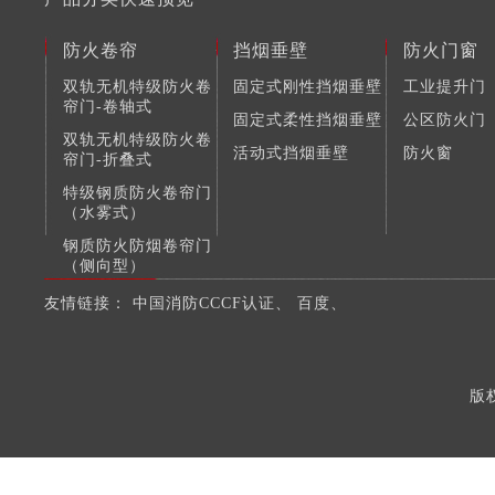
防火卷帘
挡烟垂壁
防火门窗
双轨无机特级防火卷
固定式刚性挡烟垂壁
工业提升门
帘门-卷轴式
固定式柔性挡烟垂壁
公区防火门
双轨无机特级防火卷
活动式挡烟垂壁
防火窗
帘门-折叠式
特级钢质防火卷帘门
（水雾式）
钢质防火防烟卷帘门
（侧向型）
钢质复合防火防烟卷
友情链接：
中国消防CCCF认证
、
百度
、
帘门
版