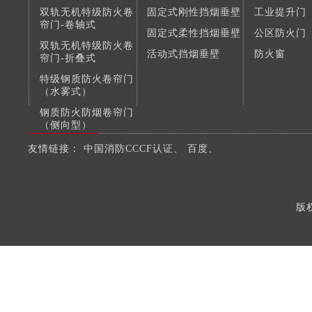
双轨无机特级防火卷
固定式刚性挡烟垂壁
工业提升门
帘门-卷轴式
固定式柔性挡烟垂壁
公区防火门
双轨无机特级防火卷
活动式挡烟垂壁
防火窗
帘门-折叠式
特级钢质防火卷帘门
（水雾式）
钢质防火防烟卷帘门
（侧向型）
钢质复合防火防烟卷
友情链接：
中国消防CCCF认证
、
百度
、
帘门
版