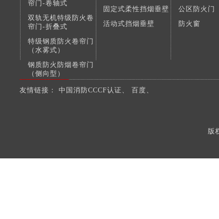
帘门-卷轴式
固定式柔性挡烟垂壁
公区防火门
双轨无机特级防火卷
活动式挡烟垂壁
防火窗
帘门-折叠式
特级钢质防火卷帘门
（水雾式）
钢质防火防烟卷帘门
（侧向型）
钢质复合防火防烟卷
友情链接：
中国消防CCCF认证
、
百度
、
帘门
版